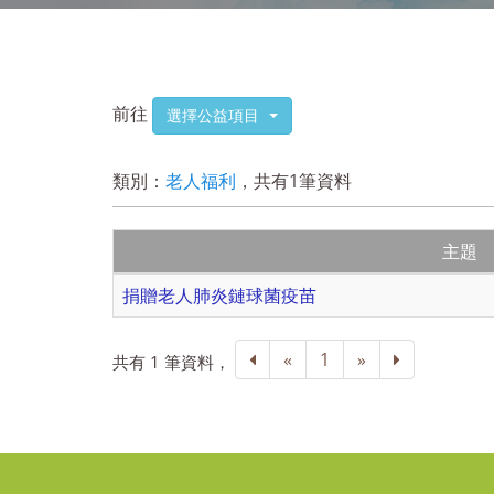
前往
選擇公益項目
類別：
老人福利
，共有1筆資料
主題
捐贈老人肺炎鏈球菌疫苗
«
1
»
共有 1 筆資料，