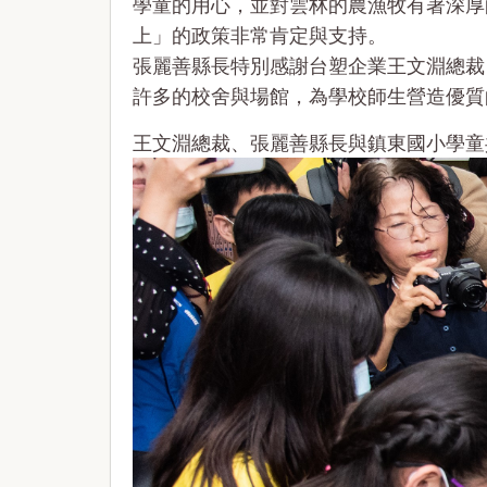
學童的用心，並對雲林的農漁牧有著深厚
上」的政策非常肯定與支持。
張麗善縣長特別感謝台塑企業王文淵總裁
許多的校舍與場館，為學校師生營造優質
王文淵總裁、張麗善縣長與鎮東國小學童